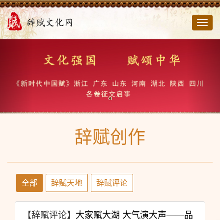
切
换
导
航
辞赋创作
全部
辞赋天地
辞赋评论
【辞赋评论】
大家赋大湖 大气演大声——品