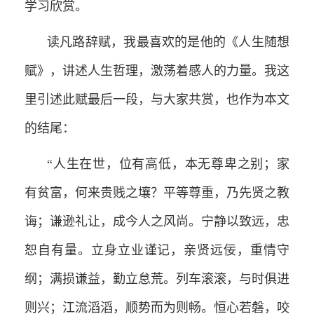
学习欣赏。
读凡路辞赋，我最喜欢的是他的《人生随想
赋》，讲述人生哲理，激荡着感人的力量。我这
里引述此赋最后一段，与大家共赏，也作为本文
的结尾：
“人生在世，位有高低，本无尊卑之别；家
有贫富，何来贵贱之壤？平等尊重，乃先贤之教
诲；谦逊礼让，成今人之风尚。宁静以致远，忠
恕自有量。立身立业谨记，亲贤远佞，重情守
纲；满损谦益，勤立怠荒。列车滚滚，与时俱进
则兴；江流滔滔，顺势而为则畅。恒心若磐，咬