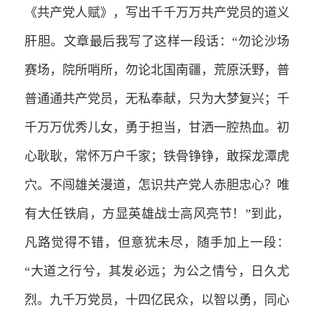
《共产党人赋》，写出千千万万共产党员的道义
肝胆。文章最后我写了这样一段话：“勿论沙场
赛场，院所哨所，勿论北国南疆，荒原沃野，普
普通通共产党员，无私奉献，只为大梦复兴；千
千万万优秀儿女，勇于担当，甘洒一腔热血。初
心耿耿，常怀万户千家；铁骨铮铮，敢探龙潭虎
穴。不闯雄关漫道，怎识共产党人赤胆忠心？唯
有大任铁肩，方显英雄战士高风亮节！”到此，
凡路觉得不错，但意犹未尽，随手加上一段：
“大道之行兮，其发必远；为公之情兮，日久尤
烈。九千万党员，十四亿民众，以智以勇，同心