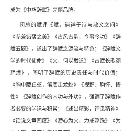
成为《中华辞赋》亮丽品牌。
闵总的赋评《赋，徜徉于诗与散文之间》
《参差错落之美》《古风古韵，今事今功》《辞
赋五题》，道出了辞赋之源流与特色；《辞赋文
学的时代使命》《文，何以载道》《古赋长歌颂
辉煌》，阐明了辞赋的历史责任与时代价值；
《胸中藏丘壑，笔底走龙蛇》《视野、胸怀、悟
性》《辞赋创作的内功与外功》，强调了辞赋作
者必要的学识与积累；《述出精彩，评见精神》
《话说文章四度》《潜心为文，力戒浮躁》《为