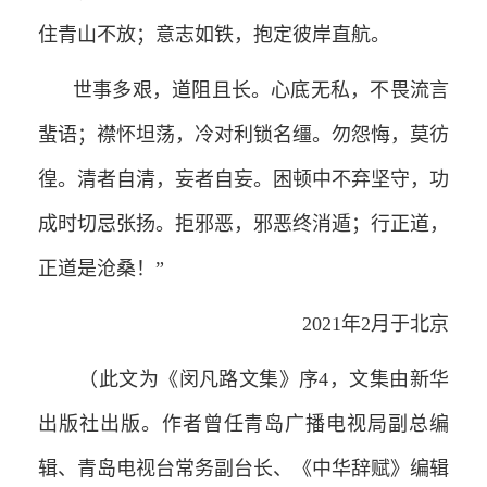
住青山不放；意志如铁，抱定彼岸直航。
世事多艰，道阻且长。心底无私，不畏流言
蜚语；襟怀坦荡，冷对利锁名缰。勿怨悔，莫彷
徨。清者自清，妄者自妄。困顿中不弃坚守，功
成时切忌张扬。拒邪恶，邪恶终消遁；行正道，
正道是沧桑！”
2021年2月于北京
（此文为《闵凡路文集》序4，文集由新华
出版社出版。作者曾任青岛广播电视局副总编
辑、青岛电视台常务副台长、《中华辞赋》编辑