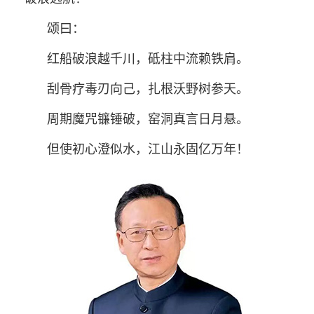
颂曰：
红船破浪越千川，砥柱中流赖铁肩。
刮骨疗毒刃向己，扎根沃野树参天。
周期魔咒镰锤破，窑洞真言日月悬。
但使初心澄似水，江山永固亿万年！