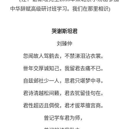
中华辞赋高级研讨班学习。我们在那里相识)
哭谢斯坦君
刘臻仲
忽闻故人驾鹤去，不禁涕泪沾衣裳。
卌年交厚诚知己，我留君去痛不已。
自兹邺社少一人，思君只堪梦中寻。
君诗清越松间籁，君去犹留佳句在。
君性超迈且倜傥，君才拔萃擅宫商。
曾记学车君为师，