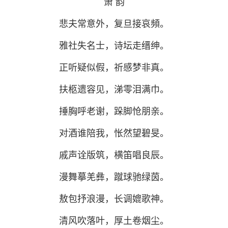
箫 韵
悲夫常意外，复旦接哀頻。
雅社失名士，诗坛走缙绅。
正听疑似假，祈感梦非真。
扶柩遗容见，涕零泪满巾。
捶胸呼老谢，跺脚怆朋亲。
对酒谁陪我，怅然望碧旻。
戚声诠版筑，横笛唱良辰。
漫舞摹羌彝，蹴球驰绿茵。
敖包抒浪漫，长调媲歌神。
清风吹落叶，厚土卷烟尘。