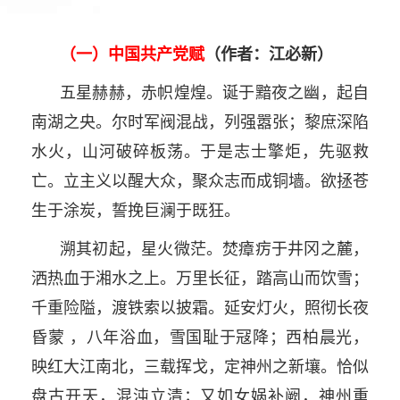
（一）中国共产党赋
（作者：江必新）
五星赫赫，赤帜煌煌。诞于黯夜之幽，起自
南湖之央。尔时军阀混战，列强嚣张；黎庶深陷
水火，山河破碎板荡。于是志士擎炬，先驱救
亡。立主义以醒大众，聚众志而成铜墙。欲拯苍
生于涂炭，誓挽巨澜于既狂。
溯其初起，星火微茫。焚瘴疠于井冈之麓，
洒热血于湘水之上。万里长征，踏高山而饮雪；
千重险隘，渡铁索以披霜。延安灯火，照彻长夜
昏蒙 ，八年浴血，雪国耻于冦降；西柏晨光，
映红大江南北，三载挥戈，定神州之新壤。恰似
盘古开天，混沌立清；又如女娲补阙，神州重