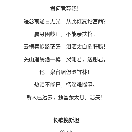
君何竟弃我！
遥念前途日无光，从此谁复论宫商？
嬴身困岐山，不能亲扶棺。
云横秦岭路茫茫，泪洒太白摧肝肠！
关山遥酹酒一樽，哭谢君，送谢君，
他日泉台啸傲聚竹林！
热泪不能已，情深难掇笔。
斯人已远去，独留余太息。悲夫！
长歌挽斯坦