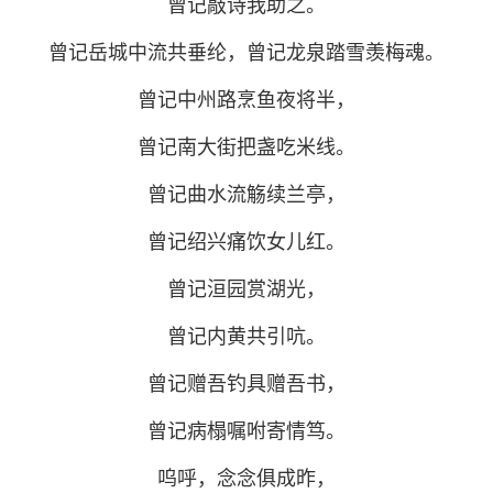
曾记敲诗我助之。
曾记岳城中流共垂纶，曾记龙泉踏雪羡梅魂。
曾记中州路烹鱼夜将半，
曾记南大街把盏吃米线。
曾记曲水流觞续兰亭，
曾记绍兴痛饮女儿红。
曾记洹园赏湖光，
曾记内黄共引吭。
曾记赠吾钓具赠吾书，
曾记病榻嘱咐寄情笃。
呜呼，念念俱成昨，