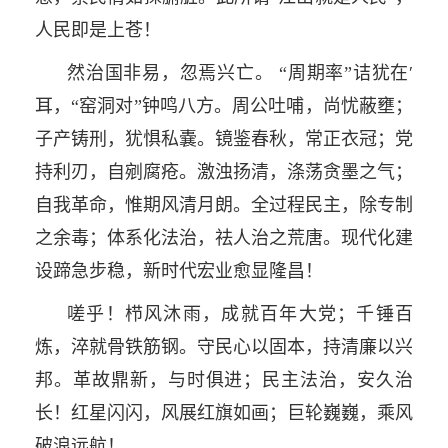
人民即是上苍！
然治国非易，忽焉兴亡。 “周期率”诘犹在′
耳，“窑洞对”钟鸣八方。周公吐哺，尚忧蔽壅；
子产铸刑，犹惧私嚢。镜鉴春秋，常正衣冠；党
持利刃，自剜腐疮。激浊扬清，涤荡贪墨之气；
自我革命，惟期风清月朗。全过程民主，除专制
之余毒；体系化法治，祛人治之荒唐。现代化建
设蹄急步稳，新时代宏业愈显隆昌！
嗟乎！栉风沐雨，成就百年大党；千锤百
炼，淬就骨铁筋钢。守民心以固本，持清廉以兴
邦。革故鼎新，与时俱进；民主法治，安久治
长！红星闪闪，风展红旗如画；巨轮巍巍，乘风
破浪远航！