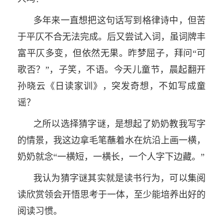
多年来一直想把这句话写到格律诗中，但苦
于平仄不合无法完成。后又尝试入词，虽词牌丰
富平仄多变，但依然无果。昨梦屈子，拜问“可
歌否？”，子笑，不语。今天儿童节，晨起翻开
孙晓云《日读家训》，突发奇想，不如写成童
谣？
之所以选择猜字谜，是想起了奶奶教我写字
的情景，我这边拿毛笔蘸着水在炕沿上画一横，
奶奶就念“一横短，一横长，一个人字下边藏。”
我认为猜字谜其实就是读书行为，可以集阅
读欣赏领会开悟思考于一体，至少能培养出好的
阅读习惯。