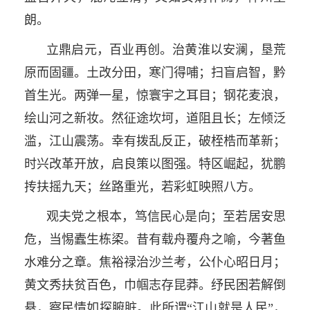
朗。
立鼎启元，百业再创。治黄淮以安澜，垦荒
原而固疆。土改分田，寒门得哺；扫盲启智，黔
首生光。两弹一星，惊寰宇之耳目；钢花麦浪，
绘山河之新妆。然征途坎坷，道阻且长；左倾泛
滥，江山震荡。幸有拨乱反正，破桎梏而革新；
时兴改革开放，启良策以图强。特区崛起，犹鹏
抟扶摇九天；丝路重光，若彩虹映照八方。
观夫党之根本，笃信民心是向；至若居安思
危，当惕蠹生栋鿄。昔有载舟覆舟之喻，今著鱼
水难分之章。焦裕禄治沙兰考，公仆心昭日月；
黄文秀扶贫百色，巾帼志存昆莽。纾民困若解倒
悬，察民情如探腑脏。此所谓“江山就是人民”，