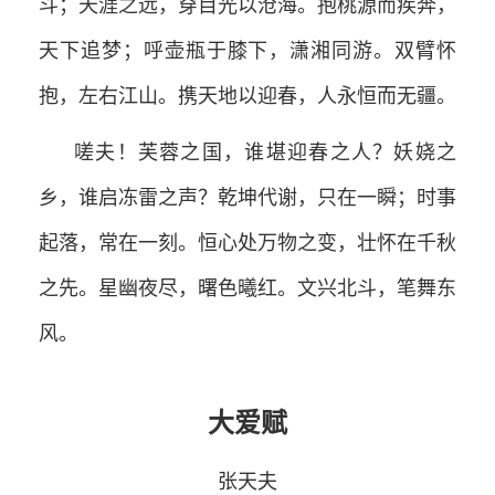
斗；天涯之远，穿目光以沧海。抱桃源而疾奔，
天下追梦；呼壶瓶于膝下，潇湘同游。双臂怀
抱，左右江山。携天地以迎春，人永恒而无疆。
嗟夫！芙蓉之国，谁堪迎春之人？妖娆之
乡，谁启冻雷之声？乾坤代谢，只在一瞬；时事
起落，常在一刻。恒心处万物之变，壮怀在千秋
之先。星幽夜尽，曙色曦红。文兴北斗，笔舞东
风。
大爱赋
张天夫