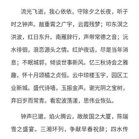
流光飞逝，我心依依，守除夕之长夜，听子
时之钟声。敲重霄之广宇，云霞残梦；叩东溟之
洪波，红日东升。南雁辞行，声带常德之音；沅
水徘徊，浪恋源头之情。红炉夜话，尽是当年消
息；不眠城郭，倾谈世事新风。忆三秋诗会之雅
趣，怀十月颂橘之贞恒。云中琼楼玉宇，园区工
业新城。盛代诗墙，玉振金声。谢光阴之宝树，
弃旧岁而常青。看宏波荡漾，思伟业恢弘。
钟声已邈，焰火腾云，敞故国之大厦，陈瑞
雪之盛宴。三湘环列，争献早春祝辞；四水传