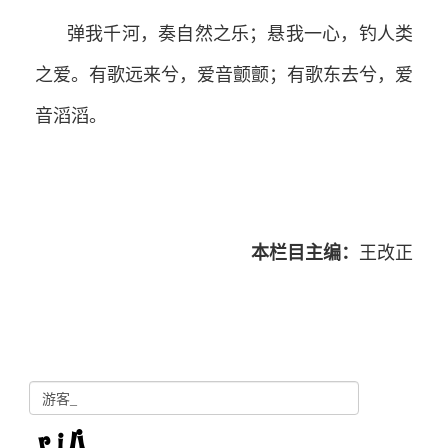
弹我千河，奏自然之乐；悬我一心，钓人类
之爱。有歌远来兮，爱音颤颤；有歌东去兮，爱
音滔滔。
本栏目主编：
王改正