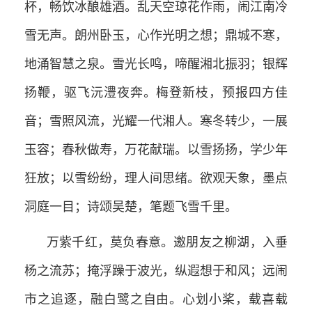
杯，畅饮冰酿雄酒。乱天空琼花作雨，闹江南冷
雪无声。朗州卧玉，心作光明之想；鼎城不寒，
地涌智慧之泉。雪光长鸣，啼醒湘北振羽；银辉
扬鞭，驱飞沅澧夜奔。梅登新枝，预报四方佳
音；雪照风流，光耀一代湘人。寒冬转少，一展
玉容；春秋做寿，万花献瑞。以雪扬扬，学少年
狂放；以雪纷纷，理人间思绪。欲观天象，墨点
洞庭一目；诗颂吴楚，笔题飞雪千里。
万紫千红，莫负春意。邀朋友之柳湖，入垂
杨之流苏；掩浮躁于波光，纵遐想于和风；远闹
市之追逐，融白鹭之自由。心划小桨，载喜载