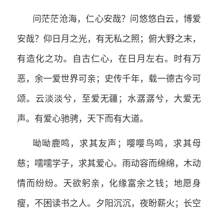
问茫茫沧海，仁心安哉？问悠悠白云，博爱
安哉？仰日月之光，有无私之照；俯大野之末，
有造化之功。自古仁心，在日月左右。时有万
恶，余一爱世界可亲；史传千年，载一德古今可
颂。云淡淡兮，至爱无疆；水潺潺兮，大爱无
声。有爱心驰骋，天下而有大道。
呦呦鹿鸣，求其友声；嘤嘤鸟鸣，求其母
慈；嚅嚅学子，求其爱心。雨动容而绵绵，木动
情而纷纷。天欲躬亲，化缘富余之钱；地愿身
瘦，不困读书之人。夕阳沉沉，夜盼薪火；长空