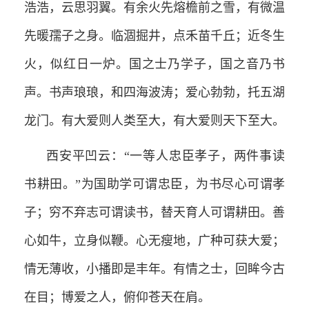
浩浩，云思羽翼。有余火先熔檐前之雪，有微温
先暖孺子之身。临涸掘井，点禾苗千丘；近冬生
火，似红日一炉。国之士乃学子，国之音乃书
声。书声琅琅，和四海波涛；爱心勃勃，托五湖
龙门。有大爱则人类至大，有大爱则天下至大。
西安平凹云：“一等人忠臣孝子，两件事读
书耕田。”为国助学可谓忠臣，为书尽心可谓孝
子；穷不弃志可谓读书，替天育人可谓耕田。善
心如牛，立身似鞭。心无瘦地，广种可获大爱；
情无薄收，小播即是丰年。有情之士，回眸今古
在目；博爱之人，俯仰苍天在肩。