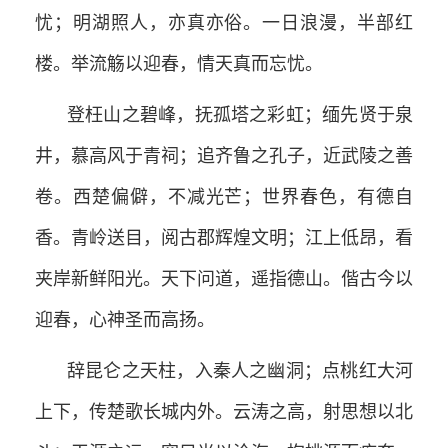
忧；明湖照人，亦真亦俗。一日浪漫，半部红
楼。举流觞以迎春，情天真而忘忧。
登枉山之碧峰，抚孤塔之彩虹；缅先贤于泉
井，慕高风于青祠；追齐鲁之孔子，近武陵之善
卷。西楚偏僻，不减光芒；世界春色，有德自
香。青岭送目，阅古郡辉煌文明；江上低昂，看
夹岸新鲜阳光。天下问道，遥指德山。偕古今以
迎春，心神圣而高扬。
辞昆仑之天柱，入秦人之幽洞；点桃红大河
上下，传楚歌长城内外。云涛之高，射思想以北