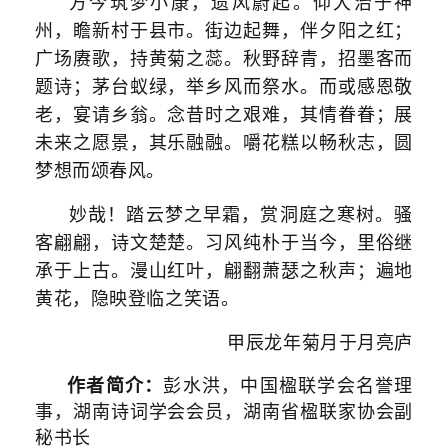
方今筑梦小康，遗风蔚起。仰大治于神
州，瞻新村于县市。街边起舞，伴夕阳之红；
广场赓歌，持黄菊之蕊。秋野辞青，招墨客而
题诗；茅台蚁绿，举乡风而祭水。而或感恩敬
老，宴请乡翁。念昔时之艰难，其情眷眷；展
未来之愿景，其乐融融。嚼花糕以畅秋志，圆
梦想而颂春风。
妙哉！踏云梦之早霜，赏洞庭之寒树。骚
客翩翩，诗文楚楚。习风纯朴于当今，里俗继
承于上古。漫山红叶，翩翻萧瑟之秋声；遍地
黄花，隐映登临之笑语。
甲辰龙年菊月于月亮庐
作者简介：
彭水洪，
中国楹联学会名誉理
事，湖南诗词学会会员，湖南省楹联家协会副
秘书长