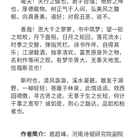
嗟夫！天行之健也，君子自强；地势之坤
也，厚德载物。树正气于人间，弘美风之馥
郁。向真善美，道好；对假丑恶，说不。
善哉！思大千之寥寥，书中筑梦；望一轮
之皎皎，月下盘桓。日月之轮回，落花流水；
时季之交替，弹指凭栏。诗书作伴，自得其
乐；江湖载酒，独享清欢。富贵原身外之物，
名利作等闲之观。有梦华胥大，无事天地宽。
信哉斯言也！
斯时也，清风袅袅，溪水凝碧。散发于湖
野，一棹轻轻；寄履于林泉，此情适适。效西
园啸傲，寻古贤之迹。无意于生之长短，何计
于事之宽窄？诚如是，则心之豁达，品如松柏
者也。
作者简介：
扈超峰，河南诗赋研究院副院