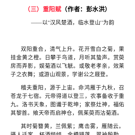
（三）重阳赋
（作者：
彭水洪
）
——以"汉风楚酒，临水登山′′为韵
双阳重合，清气上升。花开雪白之菊，果
挂金黄之橙。日攀于鸟道，月听其蛰声。赏萸
房而弄影，娱菊酒以飞觥。或敬老孝亲，效莱
子之衣舞；或游山观景，学谢公之屐登。
稽夫重阳，源于上宙。命鸿雁于九秋，召
苍龙于七宿。元帝得道以登三，农事备收于重
九。洛书天象，图谶于乾坤；家祭灶神，福佑
其黎首。飨天帝而启神仓，佩茱萸而沽菊酒。
其时菊簪黄，兰佩紫；鹰击雾，雁随云。
骚人迁客，杯酒频倾。金樽错落，翠袖殷勤。