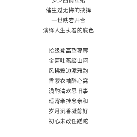
多少回情丝绾
催生过无悔的抉择
一世跌宕开合
演绎人生执着的底色
拾级登高望寥廓
金菊吐蕊缀山阿
风拂鬓边添雅韵
香萦衣袖醉心窝
浅酌清欢思旧事
遥寄牵挂念亲和
岁月沉香凝静好
初心未改任蹉跎