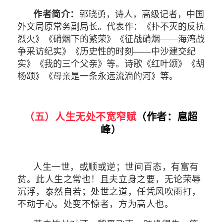
作者简介：
郭晓勇，诗人，高级记者，中国
外文局原常务副局长。代表作：《扑不灭的反抗
烈火》《硝烟下的繁荣》《征战硝烟——海湾战
争采访纪实》《历史性的时刻——中沙建交纪
实》《我的三个父亲》等。诗歌《红叶颂》《胡
杨颂》《母亲是一条永远流淌的河》等。
（五）人生无处不宽窄赋
（作者：
扈超
峰
）
人生一世，或顺或逆；世间百态，有富有
贫。此人生之常也！且夫立身之要，无论荣辱
沉浮，泰然自若；处世之道，任凭风吹雨打，
不动于心。处变不惊者，方为高人也。