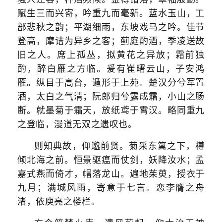
赋生三而兴寄，吟重九而毫新。蓝水玉山，工
部悲秋之韵；平湖细雨，东坡戏马之吟。佳节
登高，摩诘为异乡之客；蓟庭酌酒，季凌送故
旧之人。席上孤丛，拟黄花之异放；霜前独
酌，醉白雁之方临。爰有崔曙云山，子安鸿
雁。纵目于高台，遁形于上苑。楚汉分兮军置
酒，太白之气清；阮郎归兮露成霜，小山之肠
断。就墨菊于霜天，放纸鸢于霄汉。略同重九
之登临，漫道无双之遗叹也。
则知典故，仰邈前贤。菊采东篱之下，樽
倾北海之前。恒景驱瘟而仗剑，妖降汝水；孟
嘉式燕而倚才，帽落龙山。遍地茱萸，授衣于
九月；满城风雨，寄意于七言。恋李膺之舟
渚，依庾亮之楼栏。