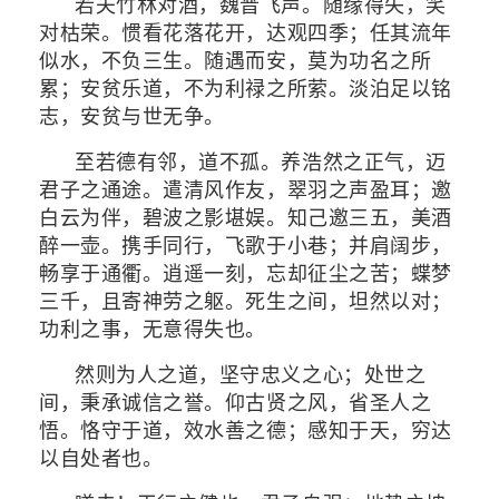
若夫竹林对酒，魏晋飞声。随缘得失，笑
对枯荣。惯看花落花开，达观四季；任其流年
似水，不负三生。随遇而安，莫为功名之所
累；安贫乐道，不为利禄之所萦。淡泊足以铭
志，安贫与世无争。
至若德有邻，道不孤。养浩然之正气，迈
君子之通途。遣清风作友，翠羽之声盈耳；邀
白云为伴，碧波之影堪娱。知己邀三五，美酒
醉一壶。携手同行，飞歌于小巷；并肩阔步，
畅享于通衢。逍遥一刻，忘却征尘之苦；蝶梦
三千，且寄神劳之躯。死生之间，坦然以对；
功利之事，无意得失也。
然则为人之道，坚守忠义之心；处世之
间，秉承诚信之誉。仰古贤之风，省圣人之
悟。恪守于道，效水善之德；感知于天，穷达
以自处者也。