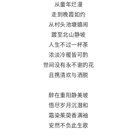
从童年烂漫
走到晚霞如灼
从村头池塘嬉闹
踱至北山静坡
人生不过一杯茶
浓淡冷暖皆可酌
世间没有永不谢的花
且携清欢与洒脱
醉在重阳静美坡
悟尽岁月沉潜和
霜染茱萸香满袖
安然不负此生歌